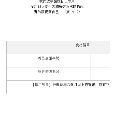
我們放手讓她自己享用
沒想到
豆漿牛奶
和
鮮燉燕窩
的搭配
竟然讓寶寶自己一口接一口🤍
食材清單
義美豆漿牛奶
好春鮮燉燕窩
【適用對象】
推薦給滿六個月以上的寶寶，還有正在