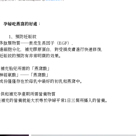
孕婦吃燕窩的好處：
1、預防妊娠紋
多肽類物質——表皮生長因子（EGF），
進細胞分化，補充膠原蛋白，對受損皮膚進行快速修復，
妊娠紋的預防有非常明顯的效果。
、補充胎兒所需的「燕窩酸」
神經氨酸」——「燕窩酸」
成份僅僅存在於母乳中最好的初乳和燕窩中。
提供和補充孕產期所需營養物質
所能補充的營養就能大於等於孕婦平常1日三餐所攝入的營養。