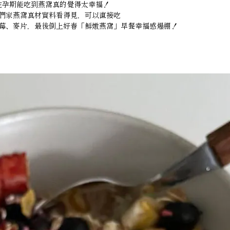
在孕期能吃到燕窩真的覺得太幸福！
們家燕窩真材實料看得見，可以直接吃
莓、麥片，最後倒上好春「鮮燉燕窩」早餐幸福感爆棚！