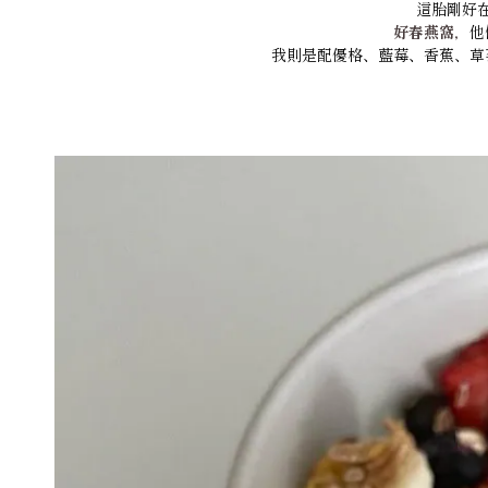
這胎剛好
好春燕窩，
他
我則是配優格、藍莓、香蕉、草