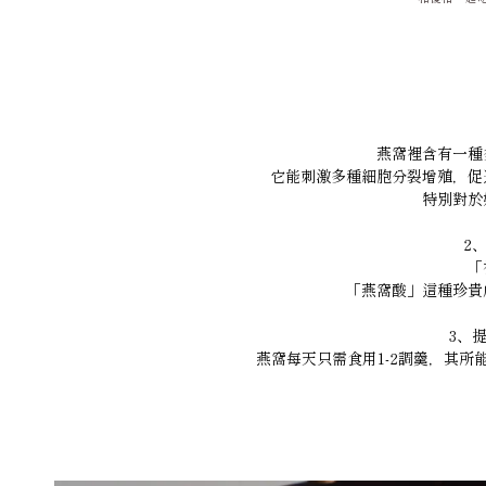
燕窩裡含有一種
它能刺激多種細胞分裂增殖，促
特別對於
2
「
「燕窩酸」這種珍貴
3、
燕窩每天只需食用1-2調羹，其