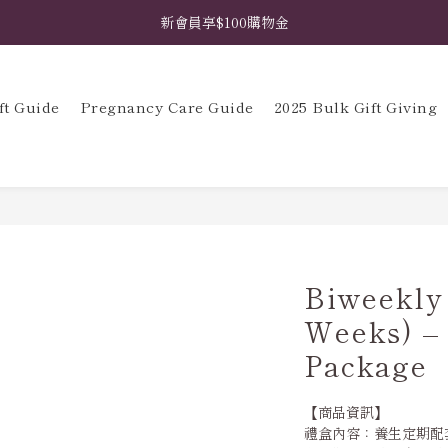
𖧧  指定禮盒免費升級花藝包裝 𖧧  馬上挑選禮盒款式 ➤
新會員享$100購物金
𖧧  指定禮盒免費升級花藝包裝 𖧧  馬上挑選禮盒款式 ➤
ft Guide
Pregnancy Care Guide
2025 Bulk Gift Giving
Biweekly 
Weeks) – 
Package
【商品資訊】
禮盒內容：養生定期配套餐 