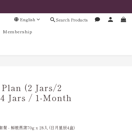
English
Search Products
Membership
BUY NOW
Plan (2 Jars/2
4 Jars / 1-Month
- 鮮燉燕窩70g x 28入 (日月星辰4盒)