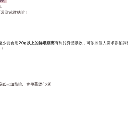
ee)
糖。
正常甜或微糖唷！
至少要食用
20g以上的鮮燉燕窩
有利於身體吸收，
可依照個人需求斟酌調
道！
直接直火加熱唷，會使燕窩化掉)