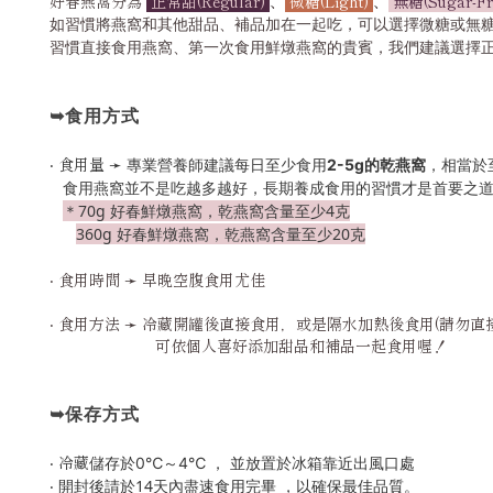
好春燕窩分為
正常甜(Regular)
、
微糖(Light)
、
無糖(Sugar-Fr
如習慣將燕窩和其他甜品、補品加在一起吃，可以選擇微糖或無
習慣直接食用燕窩、第一次食用鮮燉燕窩的貴賓，我們建議選擇
➥食用方式
‧
食用量
➛
專業營養師建議每日至少食用
2-5g的乾燕窩
，相當於
食用燕窩並不是吃越多越好，長期養成食用的習慣才是首要之
＊70g 好春鮮燉燕窩，乾燕窩含量至少4克
360g 好春鮮燉燕窩，乾燕窩含量至少20克
‧ 食用時間 ➛ 早晚空腹食用尤佳
‧ 食用方法 ➛ 冷藏開罐後直接食用，或是隔水加熱後食用(請勿
可依個人喜好添加甜品和補品一起食用喔！
➥保存方式
‧ 冷藏
儲存於0℃～4℃ ， 並放置於冰箱靠近出風口處
‧
開封後請於14天內盡速食用完畢 ，以確保最佳品質。