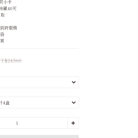
明小卡
冷藏40天
自取
禮到府服務
禮袋
內頁
T$24,560