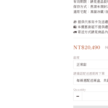
有效期限：請見產品說
保存方式：燕窩未開封
適用宅配：黑貓冷藏/
🎁 提供代客寫卡及送
🛍️ 本優惠套組不提供
🚛 寄送方式請見商品
NT$20,490
N
甜度
請確認配送週期再下單
Quantity