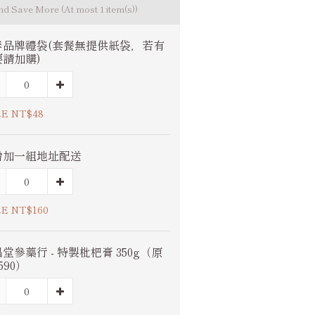
and Save More
(At most 1 item(s))
春品牌禮袋(套餐無提供紙袋，若有
要請加購)
E NT$48
增加一組地址配送
E NT$160
堂參藥行 - 特製枇杷膏 350g（原
590）