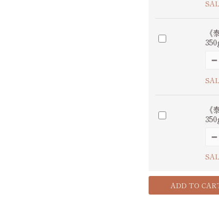
SAL
《
35
SAL
《
35
SAL
ADD TO CAR