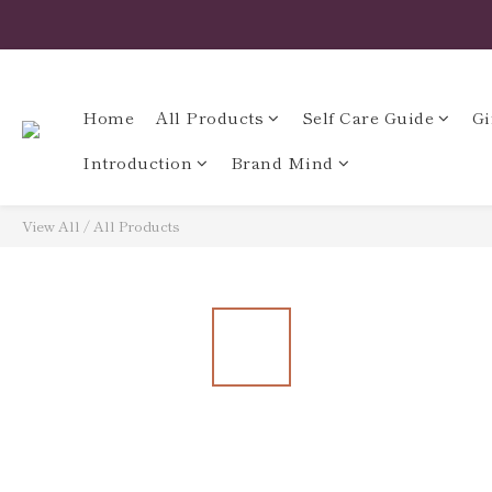
Home
All Products
Self Care Guide
Gi
Introduction
Brand Mind
View All
/
All Products