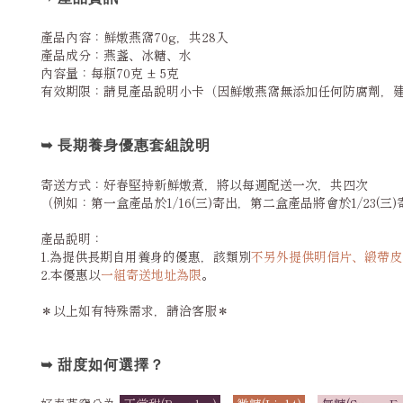
產品內容：鮮燉燕窩70g，共28入
產品成分：燕盞、冰糖、水
內容量：每瓶70克
± 5克
有效期限：請見產品說明小卡（因鮮燉燕窩無添加任何防腐劑，
➥ 長期養身優惠套組說明
寄送方式：好春堅持新鮮燉煮，將以每週配送一次，共四次
（例如：第一盒產品於1/16(三)寄出，第二盒產品將會於1/23(
產品說明：
1.為提供長期自用養身的優惠，該類別
不另外提供明信片、緞帶皮
2.本優惠以
一組寄送地址為限
。
＊以上如有特殊需求，請洽客服＊
➥ 甜度如何選擇？