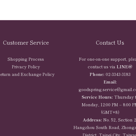
Customer Service
Contact Us
Shopping Process
For one-on-one support, ple
Privacy Policy
contact us via
LINE@
eturn and Exchange Policy
Phone:
02-3343-3183
Email:
goodspring.service@gmail.
Service Hours:
Thursday 
Monday, 12:00 PM – 8:00 
(GMT+8)
Address:
No. 52, Section 2
Hangzhou South Road, Zhong
District, Taipei City, Taiwa