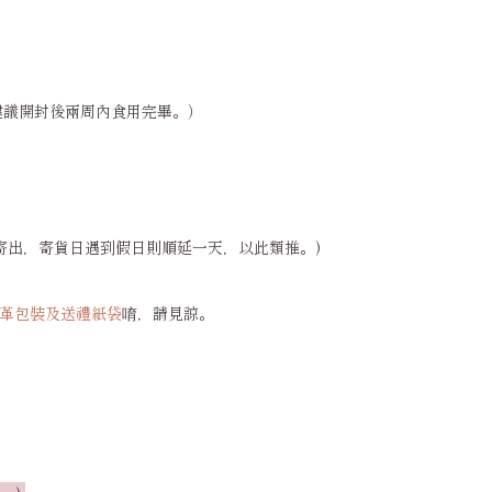
建議開封後兩周內食用完畢。）
三)寄出，寄貨日遇到假日則順延一天，以此類推。)
革包裝及送禮紙袋
唷，請見諒。