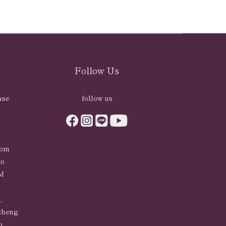
Follow Us
ase
follow us
com
to
PM
,
zheng
n