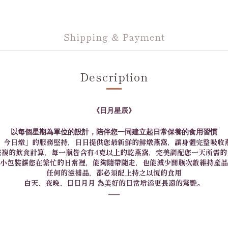
Shipping & Payment
Description
《日月星辰》
以每個星期為單位的設計，陪伴您一同建立起日常保養的食用習慣
，今日燉」的服務堅持，日日提供您最新鮮的鮮燉燕窩，讓身體完整吸收
繁複的飲食計算，每一瓶皆含有4克以上的乾燕窩，完美調配您一天所需的
小包裝讓您在繁忙的日常裡，能夠隨帶隨走，也能減少開瓶次數維持產品
任何的滋補品，都必須配上持之以恆的食用
白天、夜晚、日日月月 為美好的日常增添更長遠的驚艷。
──