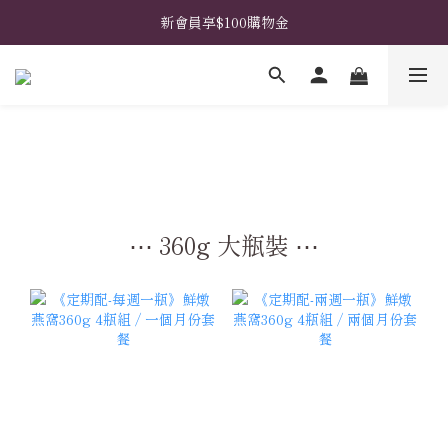
𖧧  指定禮盒免費升級花藝包裝 𖧧  馬上挑選禮盒款式 ➤
新會員享$100購物金
𖧧  指定禮盒免費升級花藝包裝 𖧧  馬上挑選禮盒款式 ➤
⋯ 360g 大瓶裝 ⋯