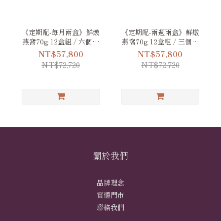
《定期配-每月兩盒》鮮燉
《定期配-兩週兩盒》鮮燉
燕窩70g 12盒組 / 六個月
燕窩70g 12盒組 / 三個月
份套餐
份套餐
NT$57,800
NT$57,800
NT$72,720
NT$72,720
關於我們
品牌理念
實體門市
聯絡我們