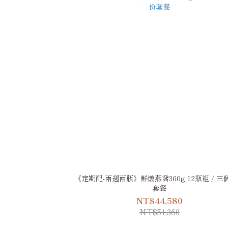
《定期配-兩週兩瓶》鮮燉燕窩360g 12瓶組 / 三
套餐
NT$44,580
NT$51,360