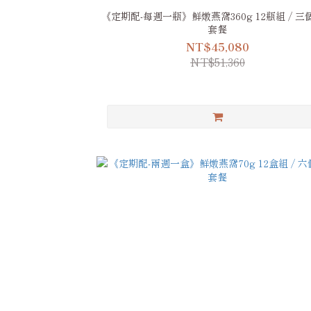
《定期配-每週一瓶》鮮燉燕窩360g 12瓶組 / 三
套餐
NT$45,080
NT$51,360