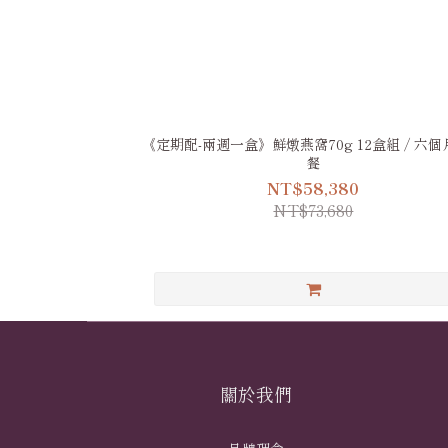
《定期配-兩週一盒》鮮燉燕窩70g 12盒組 / 六
餐
NT$58,380
NT$73,680
關於我們