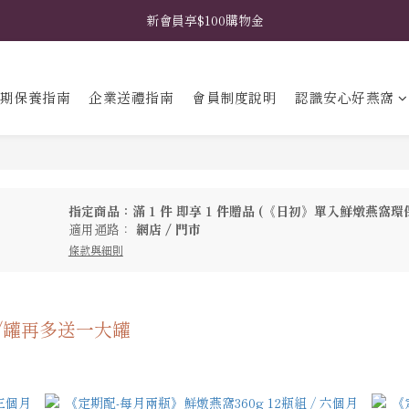
𖧧  指定禮盒免費升級花藝包裝 𖧧  馬上挑選禮盒款式 ➤
新會員享$100購物金
𖧧  指定禮盒免費升級花藝包裝 𖧧  馬上挑選禮盒款式 ➤
期保養指南
企業送禮指南
會員制度說明
認識安心好燕窩
指定商品：滿 1 件 即享 1 件贈品 (《日初》單入鮮燉燕窩環保盒
適用通路：
網店
/
門市
條款與細則
盒/罐再多送一大罐