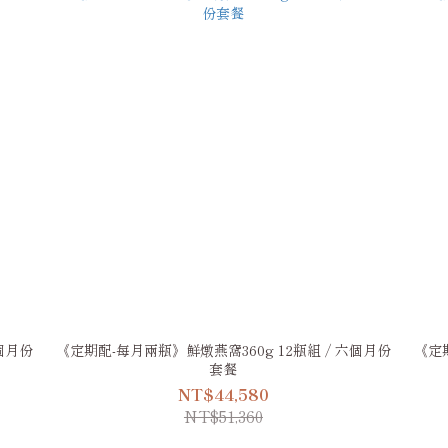
個月份
《定期配-每月兩瓶》鮮燉燕窩360g 12瓶組 / 六個月份
《定期
套餐
NT$44,580
NT$51,360