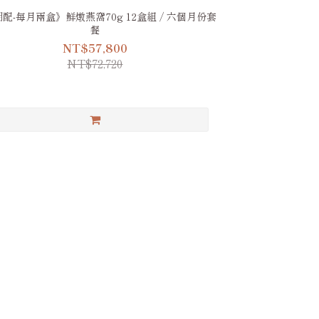
配-每月兩盒》鮮燉燕窩70g 12盒組 / 六個月份套
餐
NT$57,800
NT$72,720