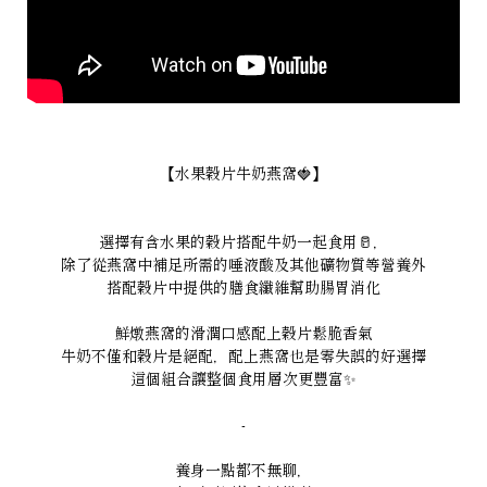
【水果穀片牛奶燕窩🍓】
選擇有含水果的穀片搭配牛奶一起食用🥛，
除了從燕窩中補足所需的唾液酸及其他礦物質等營養外
搭配穀片中提供的膳食纖維幫助腸胃消化
鮮燉燕窩的滑潤口感配上穀片鬆脆香氣
牛奶不僅和穀片是絕配，配上燕窩也是零失誤的好選擇
這個組合讓整個食用層次更豐富✨
-
養身一點都不無聊，