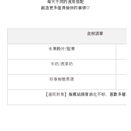
每天不同的食用搭配
創造更多值得愉快的事情🤍
食材清單
水果穀片/堅果
牛奶/燕麥奶
好春鮮燉燕窩
【適用對象】
推薦給腸胃消化不好、喜歡多層次