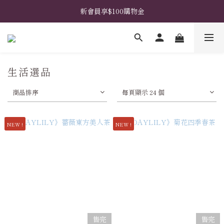
𖧧  指定禮盒免費升級花藝包裝 𖧧  馬上挑選禮盒款式 ➤
新會員享$100購物金
𖧧  指定禮盒免費升級花藝包裝 𖧧  馬上挑選禮盒款式 ➤
生活選品
商品排序
每頁顯示 24 個
NEW !
NEW !
售完
售完