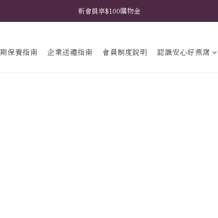
𖧧  指定禮盒免費升級花藝包裝 𖧧  馬上挑選禮盒款式 ➤
新會員享$100購物金
𖧧  指定禮盒免費升級花藝包裝 𖧧  馬上挑選禮盒款式 ➤
期保養指南
企業送禮指南
會員制度說明
認識安心好燕窩