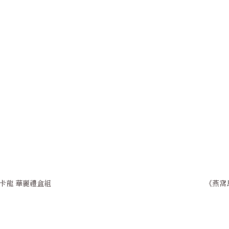
卡龍 華麗禮盒組
《燕窩