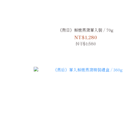
《煦日》鮮燉燕窩單入裝 / 70g
NT$1,280
NT$1,580