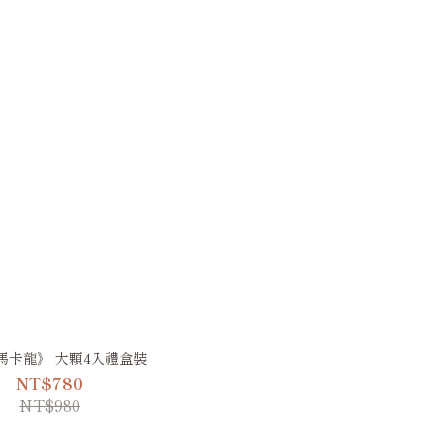
馬卡龍》 大顆4入禮盒裝
NT$780
NT$980