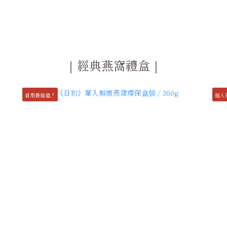
｜經典燕窩禮盒｜
自用最超值！
超人