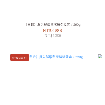
《日初》單入鮮燉燕窩環保盒裝 / 360g
NT$3,988
NT$4,280
熱門禮盒首選！