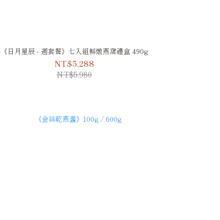
《日月星辰 - 週套餐》七入組鮮燉燕窩禮盒 490g
NT$5,288
NT$5,980