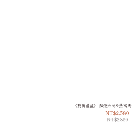
《雙拼禮盒》 鮮燉燕窩&燕窩馬
NT$2,580
NT$2,880