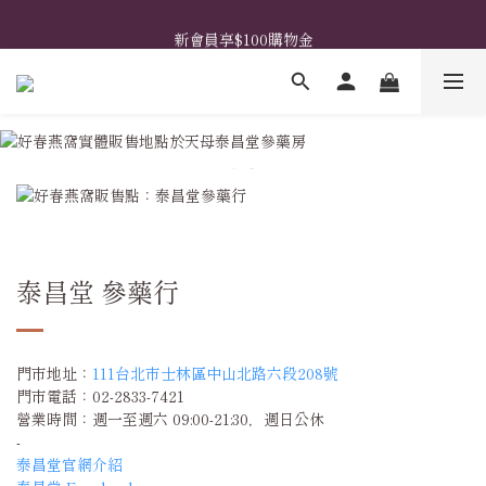
𖧧  指定禮盒免費升級花藝包裝 𖧧  馬上挑選禮盒款式 ➤
新會員享$100購物金
𖧧  指定禮盒免費升級花藝包裝 𖧧  馬上挑選禮盒款式 ➤
泰昌堂 參藥行
門市地址：
111台北市士林區中山北路六段208號
門市電話：02-2833-7421
營業時間：週一至週六 09:00-21:30，週日公休
-
泰昌堂官網介紹